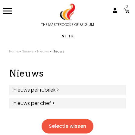
Overslaan
0
en
naar
de
THE MASTERCOOKS OF BELGIUM
Hoofdnavigatie
inhoud
NL
FR
gaan
Home
Nieuws
Nieuws
Nieuws
Kruimelpad
Nieuws
nieuws per rubriek
>
nieuws per chef
>
Selectie wissen