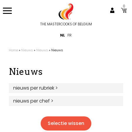
Overslaan
0
en
naar
de
THE MASTERCOOKS OF BELGIUM
Hoofdnavigatie
inhoud
NL
FR
gaan
Home
Nieuws
Nieuws
Nieuws
Kruimelpad
Nieuws
nieuws per rubriek
>
nieuws per chef
>
Selectie wissen