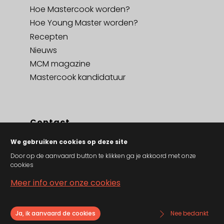
Hoe Mastercook worden?
Hoe Young Master worden?
Recepten
Nieuws
MCM magazine
Mastercook kandidatuur
Contact
Contact
We gebruiken cookies op deze site
Privacy policy en cookies
Door op de aanvaard button te klikken ga je akkoord met onze
cookies
Algemene verkoopsvoorwaarden
Meer info over onze cookies
Ja, ik aanvaard de cookies
Nee bedankt