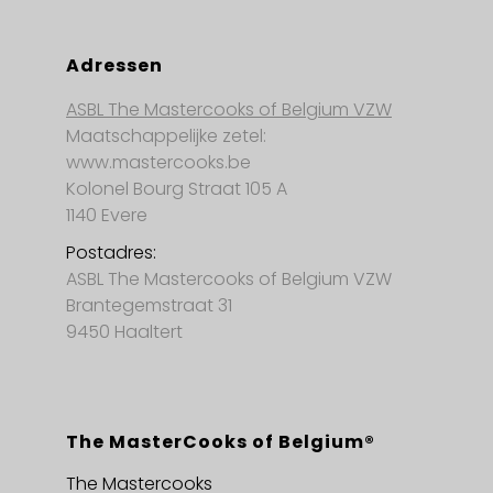
Adressen
ASBL The Mastercooks of Belgium VZW
Maatschappelijke zetel:
www.mastercooks.be
Kolonel Bourg Straat 105 A
1140 Evere
Postadres:
ASBL The Mastercooks of Belgium VZW
Brantegemstraat 31
9450 Haaltert
The MasterCooks of Belgium®
The Mastercooks