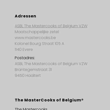
Adressen
ASBL The Mastercooks of Belgium VZW
Maatschappelijke zetel:
www.mastercooks.be
Kolonel Bourg Straat 105 A
1140 Evere
Postadres:
ASBL The Mastercooks of Belgium VZW
Brantegemstraat 31
9450 Haaltert
The MasterCooks of Belgium®
The Mastercooks