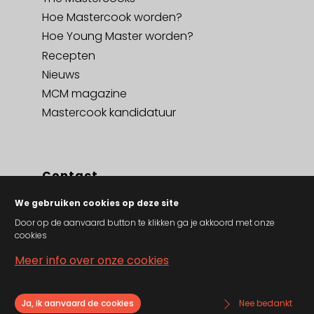
Hoe Mastercook worden?
Hoe Young Master worden?
Recepten
Nieuws
MCM magazine
Mastercook kandidatuur
Contact
Contact
We gebruiken cookies op deze site
Privacy policy en cookies
Door op de aanvaard button te klikken ga je akkoord met onze
cookies
Algemene verkoopsvoorwaarden
Meer info over onze cookies
Ja, ik aanvaard de cookies
Nee bedankt