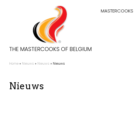
Overslaan
Hoofdnaviga
en
MASTERCOOKS
naar
de
inhoud
gaan
THE MASTERCOOKS OF BELGIUM
Home
Nieuws
Nieuws
Nieuws
Kruimelpad
Nieuws