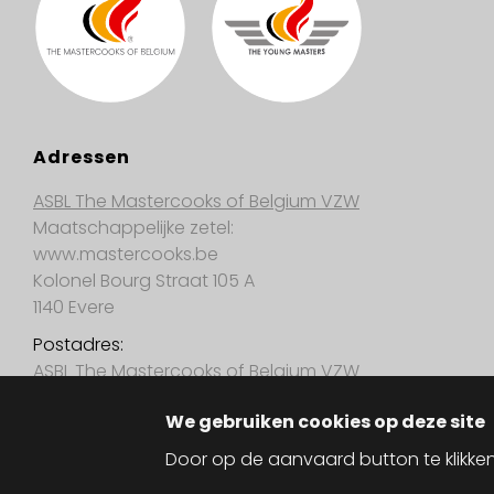
Adressen
ASBL The Mastercooks of Belgium VZW
Maatschappelijke zetel:
www.mastercooks.be
Kolonel Bourg Straat 105 A
1140 Evere
Postadres:
ASBL The Mastercooks of Belgium VZW
Brantegemstraat 31
We gebruiken cookies op deze site
9450 Haaltert
Door op de aanvaard button te klikke