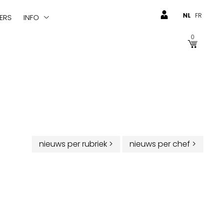
NL
FR
ERS
INFO
0
nieuws per rubriek
>
nieuws per chef
>