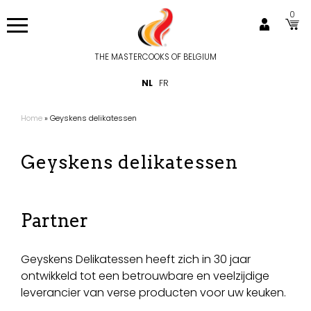
Overslaan
0
en
naar
de
THE MASTERCOOKS OF BELGIUM
Hoofdnavigatie
inhoud
NL
FR
gaan
Home
Geyskens delikatessen
Kruimelpad
Geyskens delikatessen
Partner
Geyskens Delikatessen heeft zich in 30 jaar
ontwikkeld tot een betrouwbare en veelzijdige
leverancier van verse producten voor uw keuken.