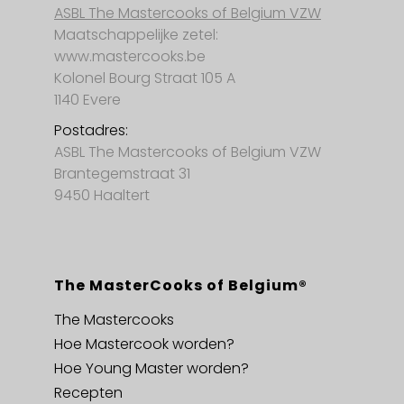
ASBL The Mastercooks of Belgium VZW
Maatschappelijke zetel:
www.mastercooks.be
Kolonel Bourg Straat 105 A
1140 Evere
Postadres:
ASBL The Mastercooks of Belgium VZW
Brantegemstraat 31
9450 Haaltert
The MasterCooks of Belgium®
The Mastercooks
Hoe Mastercook worden?
Hoe Young Master worden?
Recepten