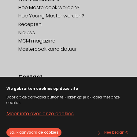
Hoe Mastercook worden?
Hoe Young Master worden?
Recepten
Nieuws
MCM magazine
Mastercook kandidatuur
Contact
Contact
We gebruiken cookies op deze site
Privacy policy en cookies
Door op de aanvaard button te klikken ga je akkoord met onze
cookies
Algemene verkoopsvoorwaarden
Meer info over onze cookies
Ja, ik aanvaard de cookies
Nee bedankt