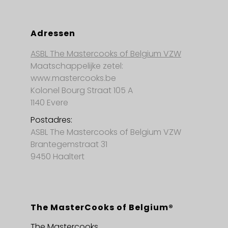
Adressen
ASBL The Mastercooks of Belgium VZW
Maatschappelijke zetel:
www.mastercooks.be
Kolonel Bourg Straat 105 A
1140 Evere
Postadres:
ASBL The Mastercooks of Belgium VZW
Brantegemstraat 31
9450 Haaltert
The MasterCooks of Belgium®
The Mastercooks