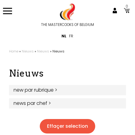
Overslaan
0
en
naar
de
THE MASTERCOOKS OF BELGIUM
Hoofdnavigatie
inhoud
NL
FR
gaan
Home
Nieuws
Nieuws
Nieuws
Kruimelpad
Nieuws
new par rubrique
>
news par chef
>
Effaçer selection