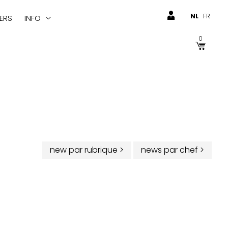
NL
FR
ERS
INFO
0
new par rubrique
>
news par chef
>