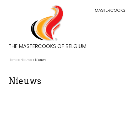
Overslaan
Hoofdnaviga
en
MASTERCOOKS
naar
de
inhoud
gaan
THE MASTERCOOKS OF BELGIUM
Home
Nieuws
Nieuws
Kruimelpad
Nieuws