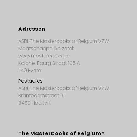
Adressen
ASBL The Mastercooks of Belgium VZW
Maatschappelijke zetel:
www.mastercooks.be
Kolonel Bourg Straat 105 A
1140 Evere
Postadres:
ASBL The Mastercooks of Belgium VZW
Brantegemstraat 31
9450 Haaltert
The MasterCooks of Belgium®