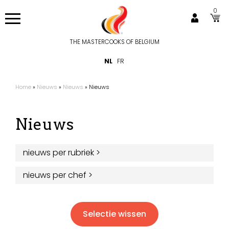
Overslaan
0
en
naar
de
THE MASTERCOOKS OF BELGIUM
Hoofdnavigatie
inhoud
NL
FR
gaan
Home
Nieuws
Nieuws
Nieuws
Kruimelpad
Nieuws
nieuws per rubriek
>
nieuws per chef
>
Selectie wissen