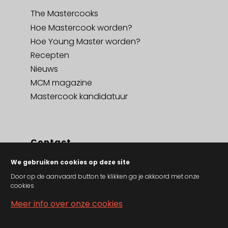
The Mastercooks
Hoe Mastercook worden?
Hoe Young Master worden?
Recepten
Nieuws
MCM magazine
Mastercook kandidatuur
Contact
Contact
We gebruiken cookies op deze site
Privacy policy en cookies
Door op de aanvaard button te klikken ga je akkoord met onze
cookies
Algemene verkoopsvoorwaarden
Meer info over onze cookies