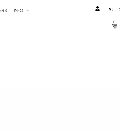
NL
FR
ERS
INFO
0