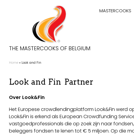
Overslaan
Hoofdnaviga
en
MASTERCOOKS
naar
de
inhoud
gaan
THE MASTERCOOKS OF BELGIUM
Home
Look and Fin
Kruimelpad
Look and Fin
Partner
Over Look&Fin
Het Europese crowdlendingplatform Look&Fin werd opger
Look&Fin is erkend als European Crowdfunding Service
vastgoedprofessionals die op zoek zijn naar fondsen,
beleggers fondsen te lenen tot € 5 miljoen. Op die ma