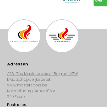
Adressen
ASBL The Mastercooks of Belgium VZW
Maatschappelijke zetel:
www.mastercooks.be
Kolonel Bourg Straat 105 A
1140 Evere
Postadres: