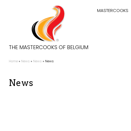
Aller
Hoofdnaviga
au
MASTERCOOKS
contenu
principal
THE MASTERCOOKS OF BELGIUM
Home
News
News
News
Fil
d'Ariane
News