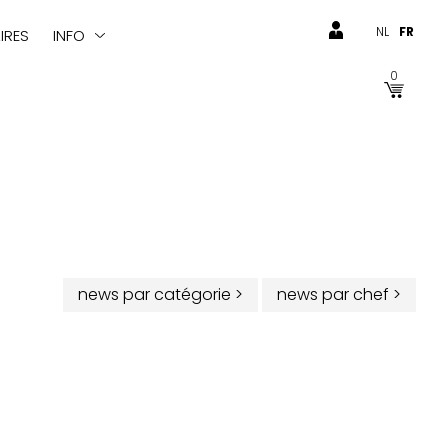
NL
FR
IRES
INFO
0
news par catégorie
>
news par chef
>