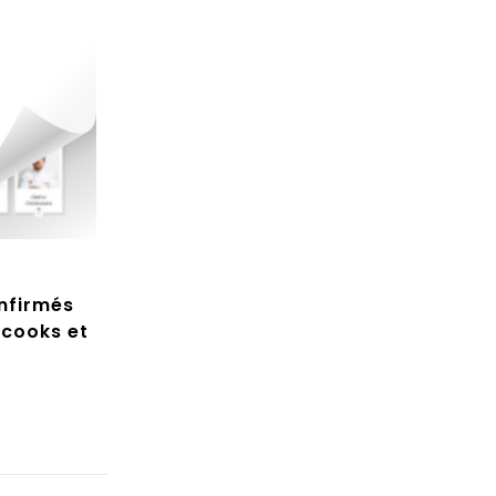
nfirmés
rcooks et