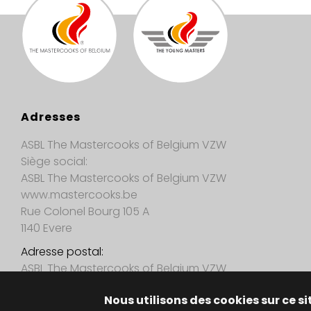
Adresses
ASBL The Mastercooks of Belgium VZW
Siège social:
ASBL The Mastercooks of Belgium VZW
www.mastercooks.be
Rue Colonel Bourg 105 A
1140 Evere
Adresse postal:
ASBL The Mastercooks of Belgium VZW
Brantegemstraat 31
Nous utilisons des cookies sur ce si
9450 Haaltert