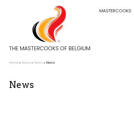
Aller
Hoofdnaviga
au
MASTERCOOKS
contenu
principal
THE MASTERCOOKS OF BELGIUM
Home
News
News
News
Fil
d'Ariane
News