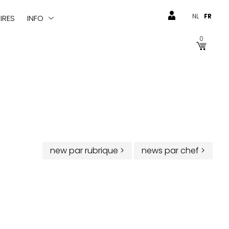
NL
FR
IRES
INFO
0
new par rubrique
>
news par chef
>