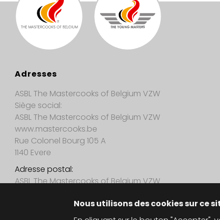
Adresses
ASBL The Mastercooks of Belgium VZW
Siège social:
ASBL The Mastercooks of Belgium VZW
www.mastercooks.be
Rue Colonel Bourg 105 A
1140 Evere
Adresse postal:
ASBL The Mastercooks of Belgium VZW
Brantegemstraat 31
Nous utilisons des cookies sur ce si
9450 Haaltert