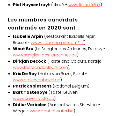
Piet Huysentruyt
(Likoké -
www.likoke.fr/nl/
)
Les membres candidats
confirmés en 2020 sont :
Isabelle Arpin
(Restaurant Isabelle Arpin,
Brussel -
www.isabellearpin.com/fr/
)
Wout Bru
(Le Sanglier des Ardennes, Durbuy -
www.sanglier-des-ardennes.be
)
Dirkjan Decock
(Taste and Colours, Kortrijk -
www.tasteandcolours.com
),
Kris De Roy
(Hofke van Bazel, Bazel -
www.hofkevanbazel.be
)
Patrick Spiessens
(Rational Belgium)
Bart Tastenoye
(Taste, Leuven -
www.leuventaste.be
)
Didier Verbelen
(Aan het water, Sint-Joris-
Winge -
www.aanhetwater.be
)