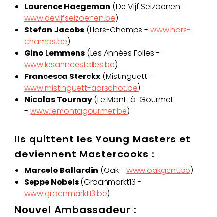
Laurence Haegeman
(De Vijf Seizoenen -
www.devijfseizoenen.be
)
Stefan Jacobs
(Hors-Champs -
www.hors-
champs.be
)
Gino Lemmens
(Les Années Folles -
www.lesanneesfolles.be
)
Francesca Sterckx
(Mistinguett -
www.mistinguett-aarschot.be
)
Nicolas Tournay
(Le Mont-à-Gourmet
-
www.lemontagourmet.be
)
Ils quittent les Young Masters et
deviennent Mastercooks :
Marcelo Ballardin
(Oak -
www.oakgent.be
)
Seppe Nobels
(Graanmarkt13 -
www.graanmarkt13.be
)
Nouvel Ambassadeur :