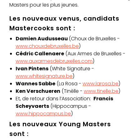
Masters pour les plus jeunes.
Les nouveaux venus, candidats
Mastercooks sont :
Damien Audusseau
(Choux de Bruxelles -
www.chouxdebruxelles.be
)
Cédric Callenaere
(Aux Armes de Bruxelles -
www.auxarmesdebruxelles.com
)
Ivan Pintens
(White Signature -
www.whitesignature.be
)
Wannes Sabbe
(La Rosa -
www.larosa.be
)
Ken Verschueren
(Tinèlle -
www.tinelle.be
)
Et, de retour dans l’Association:
Francis
Scheyvaerts
(Hippocampus -
www.hippocampus.be
)
Les nouveaux Young Masters
sont :