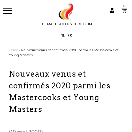
Aller
0
au
contenu
principal
THE MASTERCOOKS OF BELGIUM
Hoofdnavigatie
NL
FR
Home
Nouveaux venus et confirmés 2020 parmi les Mastercooks et
Fil
Young Masters
d'Ariane
Nouveaux venus et
confirmés 2020 parmi les
Mastercooks et Young
Masters