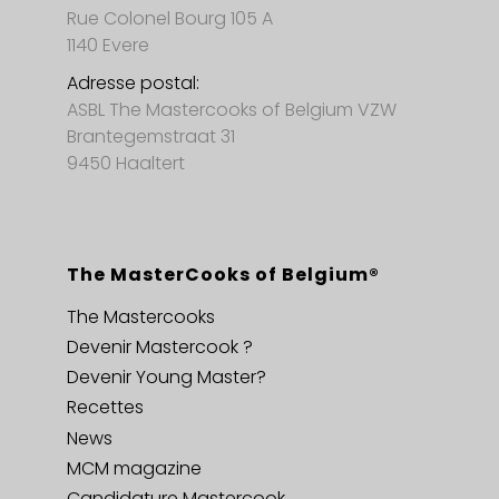
Rue Colonel Bourg 105 A
1140 Evere
Adresse postal:
ASBL The Mastercooks of Belgium VZW
Brantegemstraat 31
9450 Haaltert
The MasterCooks of Belgium®
The Mastercooks
Devenir Mastercook ?
Devenir Young Master?
Recettes
News
MCM magazine
Candidature Mastercook