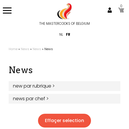
Aller
0
au
contenu
principal
THE MASTERCOOKS OF BELGIUM
Hoofdnavigatie
NL
FR
Home
News
News
News
Fil
d'Ariane
News
new par rubrique
>
news par chef
>
Effaçer selection