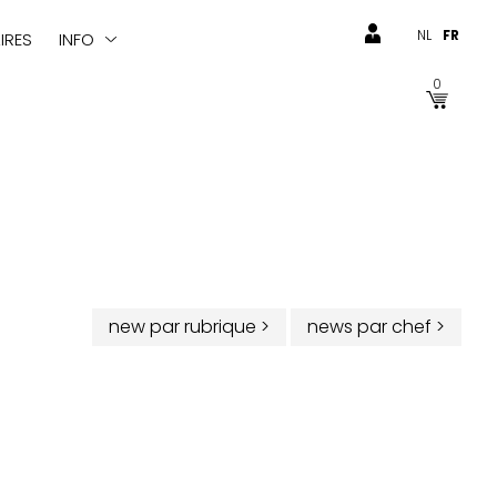
NL
FR
IRES
INFO
0
new par rubrique
>
news par chef
>