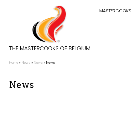
Aller
Hoofdnaviga
au
MASTERCOOKS
contenu
principal
THE MASTERCOOKS OF BELGIUM
Home
News
News
News
Fil
d'Ariane
News