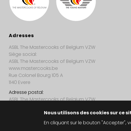
Adresses
ASBL The Mastercooks of Belgium VZW
Siège social:
ASBL The Mastercooks of Belgium VZW
www.mastercooks.be
Rue Colonel Bourg 105 A
1140 Evere
Adresse postal:
ASBL The Mastercooks of Belgium VZW
Brantegemstraat 31
Nous utilisons des cookies sur ce si
9450 Haaltert
En cliquant sur le bouton "Accepter",