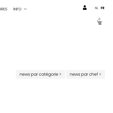
NL
FR
IRES
INFO
0
news par catégorie
>
news par chef
>