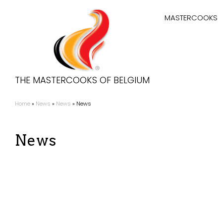
Aller
Hoofdnaviga
au
MASTERCOOKS
contenu
principal
THE MASTERCOOKS OF BELGIUM
Home
News
News
News
Fil
d'Ariane
News