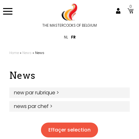
Aller
0
au
contenu
principal
THE MASTERCOOKS OF BELGIUM
Hoofdnavigatie
NL
FR
Home
News
News
Fil
d'Ariane
News
new par rubrique
>
news par chef
>
Effaçer selection