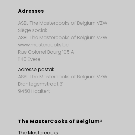
Adresses
ASBL The Mastercooks of Belgium VZW
Siège social:
ASBL The Mastercooks of Belgium VZW
www.mastercooks.be
Rue Colonel Bourg 105 A
1140 Evere
Adresse postal:
ASBL The Mastercooks of Belgium VZW
Brantegemstraat 31
9450 Haaltert
The MasterCooks of Belgium®
The Mastercooks