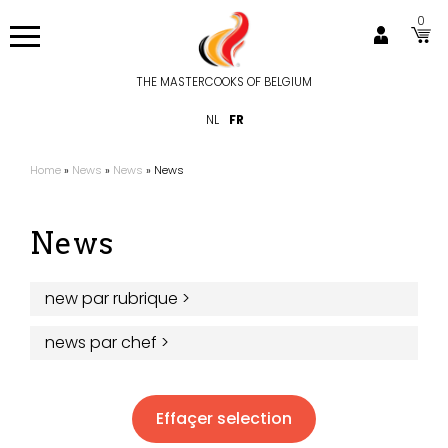
Aller
0
au
contenu
principal
THE MASTERCOOKS OF BELGIUM
Hoofdnavigatie
NL
FR
Home
News
News
News
Fil
d'Ariane
News
new par rubrique
>
news par chef
>
Effaçer selection