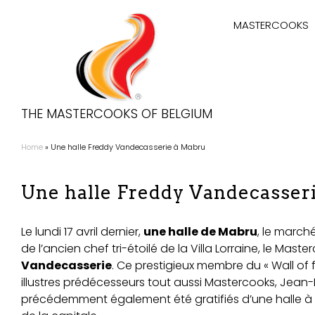
Aller
Hoofdnaviga
au
MASTERCOOKS
contenu
principal
THE MASTERCOOKS OF BELGIUM
Home
Une halle Freddy Vandecasserie à Mabru
Fil
d'Ariane
Une halle Freddy Vandecasser
Le lundi 17 avril dernier,
une halle de Mabru
, le march
de l’ancien chef tri-étoilé de la Villa Lorraine, le Mas
Vandecasserie
. Ce prestigieux membre du « Wall of 
illustres prédécesseurs tout aussi Mastercooks, Jean-
précédemment également été gratifiés d’une halle à