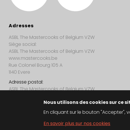
Adresses
ASBL The Mastercooks of Belgium VZW
Siège social:
ASBL The Mastercooks of Belgium VZW
www.mastercooks.be
Rue Colonel Bourg 105 A
1140 Evere
Adresse postal:
ASBL The Mastercooks of Belgium VZW
Brantegemstraat 31
Nous utilisons des cookies sur ce si
9450 Haaltert
En cliquant sur le bouton "Accepter",
En savoir plus sur nos cookies