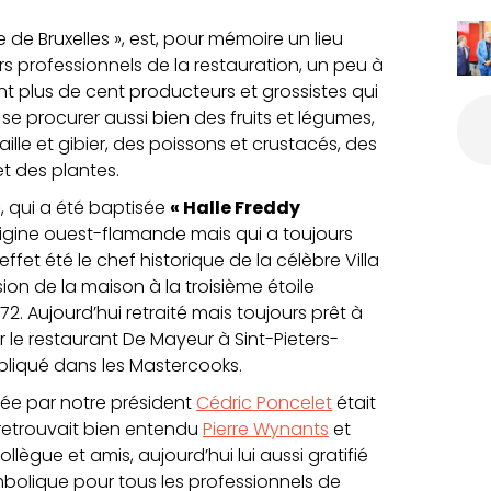
 de Bruxelles », est, pour mémoire un lieu
s professionnels de la restauration, un peu à
ont plus de cent producteurs et grossistes qui
 se procurer aussi bien des fruits et légumes,
aille et gibier, des poissons et crustacés, des
et des plantes.
 », qui a été baptisée
« Halle Freddy
igine ouest-flamande mais qui a toujours
fet été le chef historique de la célèbre Villa
ion de la maison à la troisième étoile
72. Aujourd’hui retraité mais toujours prêt à
r le restaurant De Mayeur à Sint-Pieters-
pliqué dans les Mastercooks.
ée par notre président
Cédric Poncelet
était
 retrouvait bien entendu
Pierre Wynants
et
llègue et amis, aujourd’hui lui aussi gratifié
olique pour tous les professionnels de