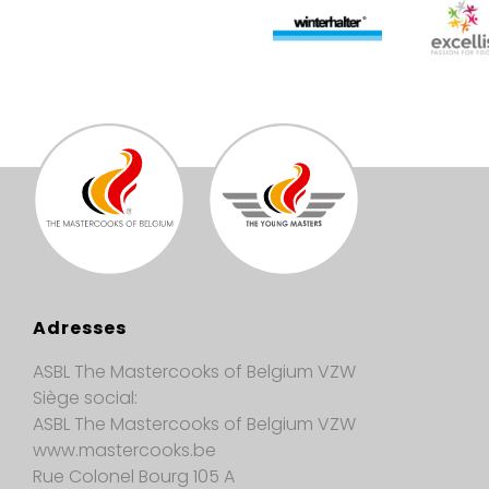
Adresses
ASBL The Mastercooks of Belgium VZW
Siège social:
ASBL The Mastercooks of Belgium VZW
www.mastercooks.be
Rue Colonel Bourg 105 A