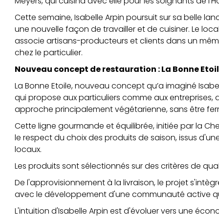
Meyers, qui cuisina avec elle pour les soignants de l’Hô
Cette semaine, Isabelle Arpin poursuit sur sa belle la
une nouvelle façon de travailler et de cuisiner. Le local
associe artisans-producteurs et clients dans un même
chez le particulier.
Nouveau concept de restauration : La Bonne Etoil
La Bonne Etoile, nouveau concept qu’a imaginé Isabel
qui propose aux particuliers comme aux entreprises, 
approche principalement végétarienne, sans être fer
Cette ligne gourmande et équilibrée, initiée par la Che
le respect du choix des produits de saison, issus d'un
locaux.
Les produits sont sélectionnés sur des critères de qualit
De l'approvisionnement à la livraison, le projet s'in
avec le développement d'une communauté active qui
L'intuition d'Isabelle Arpin est d'évoluer vers une é