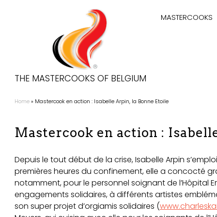
Aller
Hoofdnaviga
au
MASTERCOOKS
contenu
principal
THE MASTERCOOKS OF BELGIUM
Home
Mastercook en action : Isabelle Arpin, la Bonne Etoile
Fil
d'Ariane
Mastercook en action : Isabelle
Depuis le tout début de la crise, Isabelle Arpin s’emplo
premières heures du confinement, elle a concocté gra
notamment, pour le personnel soignant de l’Hôpital Era
engagements solidaires, à différents artistes emblémat
son super projet d’orgiamis solidaires (
www.charleskai