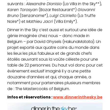
suivants :
Alexandre Dionisio
(La Villa in the Sky**),
Karen Torosyan
(Bozar Restaurant*)
Giovanni
Bruno
(Senzanome*),
Luigi Ciciriello
(La Truffe
Noire*) et
Mathieu Jacri
(Villa Emily*).
Dinner in the Sky c’est aussi et surtout une idée de
génie imaginée chez nous – donc made in
Belgium – par David Ghysels (HakunaMatata). Un
projet exporté aux quatre coins du monde dans
les lieux les plus fabuleux et de grands chefs
étoilés œuvrant sous la voûte céleste pour une
table de 22 personnes. Du haut vol donc pour cet
événement exclusif imaginé il y a une petite
douzaine d‘années et qui, chaque année, a
notamment pour partenaires plusieurs membres
de : The Mastercooks of Belgium.
Infos et réservations :
www.dinnerinthesky.be