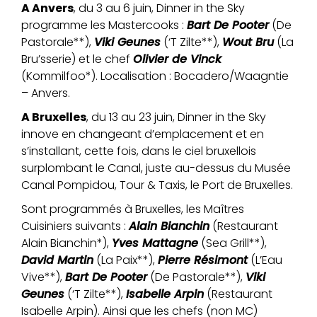
A Anvers
, du 3 au 6 juin, Dinner in the Sky
programme les Mastercooks :
Bart De Pooter
(De
Pastorale**),
Viki Geunes
(‘T Zilte**),
Wout Bru
(La
Bru’sserie) et le chef
Olivier de Vinck
(Kommilfoo*). Localisation : Bocadero/Waagntie
– Anvers.
A Bruxelles
, du 13 au 23 juin, Dinner in the Sky
innove en changeant d’emplacement et en
s’installant, cette fois, dans le ciel bruxellois
surplombant le Canal, juste au-dessus du Musée
Canal Pompidou, Tour & Taxis, le Port de Bruxelles.
Sont programmés à Bruxelles, les Maîtres
Cuisiniers suivants :
Alain Bianchin
(Restaurant
Alain Bianchin*),
Yves Mattagne
(Sea Grill**),
David Martin
(La Paix**),
Pierre Résimont
(L’Eau
Vive**),
Bart De Pooter
(De Pastorale**),
Viki
Geunes
(‘T Zilte**),
Isabelle Arpin
(Restaurant
Isabelle Arpin). Ainsi que les chefs (non MC)