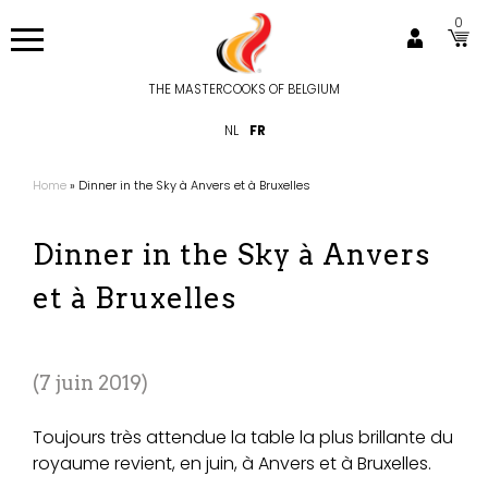
Aller
0
au
contenu
principal
THE MASTERCOOKS OF BELGIUM
Hoofdnavigatie
NL
FR
Home
Dinner in the Sky à Anvers et à Bruxelles
Fil
d'Ariane
Dinner in the Sky à Anvers
et à Bruxelles
7 juin 2019
Toujours très attendue la table la plus brillante du
royaume revient, en juin, à Anvers et à Bruxelles.