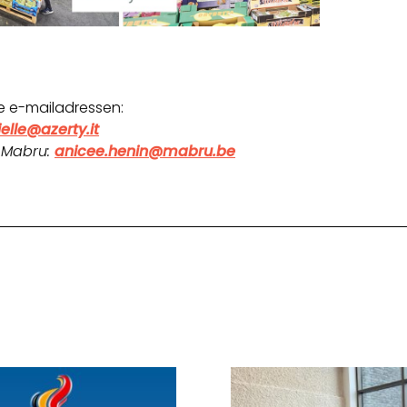
e e-mailadressen:
elle@
azerty.it
 Mabru:
anicee.henin@mabru.be