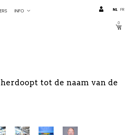
NL
FR
ERS
INFO
0
 herdoopt tot de naam van de