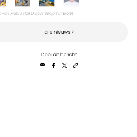
s van Mabru Hall D door Benjamin Brolet
alle nieuws >
Deel dit bericht