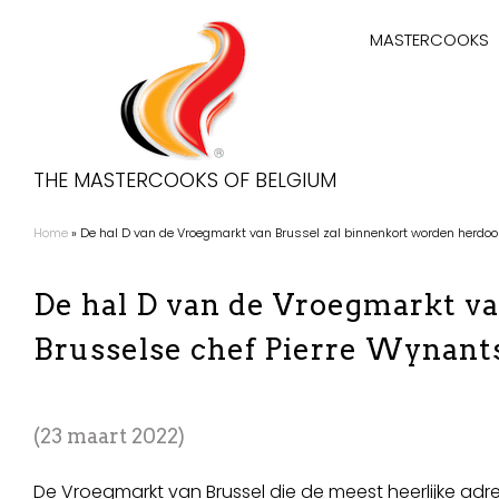
Overslaan
Hoofdnaviga
en
MASTERCOOKS
naar
de
inhoud
gaan
THE MASTERCOOKS OF BELGIUM
Home
De hal D van de Vroegmarkt van Brussel zal binnenkort worden herdoo
Kruimelpad
De hal D van de Vroegmarkt va
Brusselse chef Pierre Wynants
23 maart 2022
De Vroegmarkt van Brussel die de meest heerlijke adr