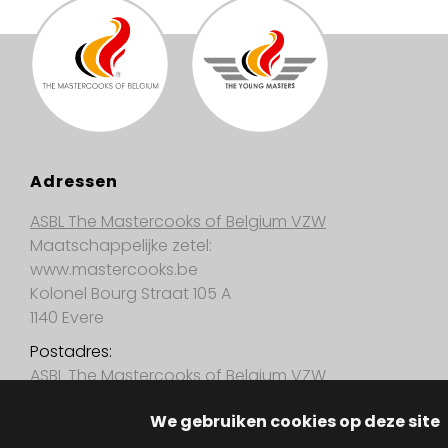
Adressen
ASBL The Mastercooks of Belgium VZW
Maatschappelijke zetel:
www.mastercooks.be
Kolonel Bourg Straat 105 A
1140 Evere
Postadres:
ASBL The Mastercooks of Belgium VZW
Brantegemstraat 31
We gebruiken cookies op deze site
9450 Haaltert