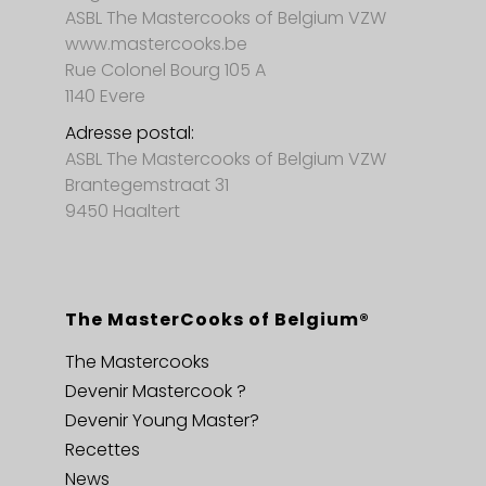
ASBL The Mastercooks of Belgium VZW
www.mastercooks.be
Rue Colonel Bourg 105 A
1140 Evere
Adresse postal:
ASBL The Mastercooks of Belgium VZW
Brantegemstraat 31
9450 Haaltert
The MasterCooks of Belgium®
The Mastercooks
Devenir Mastercook ?
Devenir Young Master?
Recettes
News