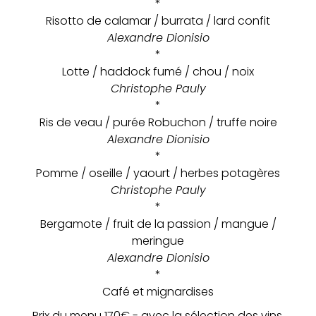
*
Risotto de calamar / burrata / lard confit
Alexandre Dionisio
*
Lotte / haddock fumé / chou / noix
Christophe Pauly
*
Ris de veau / purée Robuchon / truffe noire
Alexandre Dionisio
*
Pomme / oseille / yaourt / herbes potagères
Christophe Pauly
*
Bergamote / fruit de la passion / mangue /
meringue
Alexandre Dionisio
*
Café et mignardises
Prix du menu 170€ - avec la sélection des vins,