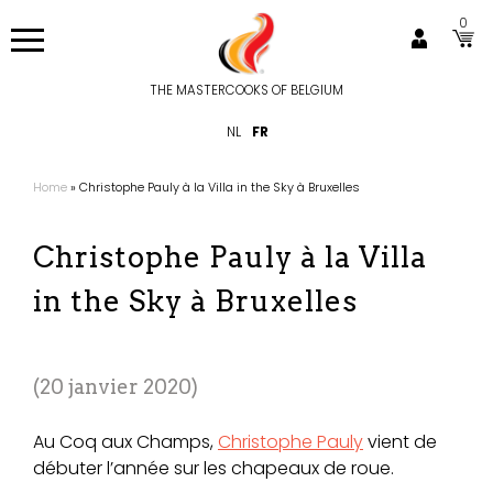
Aller
0
au
contenu
principal
THE MASTERCOOKS OF BELGIUM
Hoofdnavigatie
NL
FR
Home
Christophe Pauly à la Villa in the Sky à Bruxelles
Fil
d'Ariane
Christophe Pauly à la Villa
in the Sky à Bruxelles
20 janvier 2020
Au Coq aux Champs,
Christophe Pauly
vient de
débuter l’année sur les chapeaux de roue.