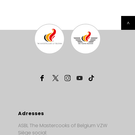
^
Adresses
ASBL The Mastercooks of Belgium VZW
Siège social: