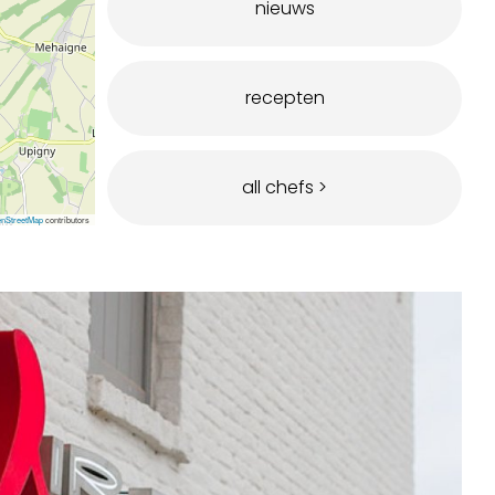
nieuws
recepten
all chefs >
nStreetMap
contributors