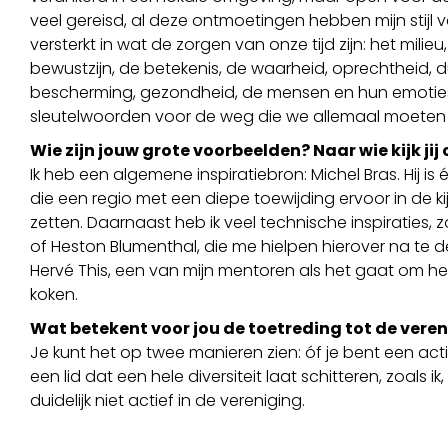
veel gereisd, al deze ontmoetingen hebben mijn stijl v
versterkt in wat de zorgen van onze tijd zijn: het milieu
bewustzijn, de betekenis, de waarheid, oprechtheid,
bescherming, gezondheid, de mensen en hun emoties. 
sleutelwoorden voor de weg die we allemaal moeten 
Wie zijn jouw grote voorbeelden? Naar wie kijk jij
Ik heb een algemene inspiratiebron: Michel Bras. Hij is
die een regio met een diepe toewijding ervoor in de ki
zetten. Daarnaast heb ik veel technische inspiraties, z
of Heston Blumenthal, die me hielpen hierover na te de
Hervé This, een van mijn mentoren als het gaat om h
koken.
Wat betekent voor jou de toetreding tot de vere
Je kunt het op twee manieren zien: óf je bent een actief
een lid dat een hele diversiteit laat schitteren, zoals ik
duidelijk niet actief in de vereniging.