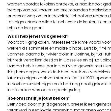
worden voordat ik koken ontdekte, al had ik nooit geda
beroep van zou maken. Na drie maanden hotelschool
ouders er weg om er in dezelfde school van Namen de
te volgen. Nadien wilde ik toch weer de keuken in, en m
mij in de leer gaan.
Waar heb je het vak geleerd?
Voordat ik ging koken, interesseerde ik me vooral voor 
werken als sommelier en maître d’hôtel. Eerst bij “Pré 
Sorinnes, daarna bij “Vivier d’oie” in Dorinne, bij “La Truf
bij “Petit Versailles” destijds in Gosselies en bij “La Sali
Daarna heb ik twee jaar in “Eau Vive” gewerkt met Pie
ik bij hem begon, vertelde ik hem dat ik zou vertrekken
later mijn eigen zaak zou starten. Op 1 juli 1997 opende 
in Noville-sur-Mehaigne en ik had nog nooit gekookt. M
in de keuken was op de openingsdag.
Hoe omschrijf je jouw keuken?
Beïnvloed door mijn tijdgenoten, creëer ik een geïnsp
verankerd in een lokale omgeving, maar open voor de 