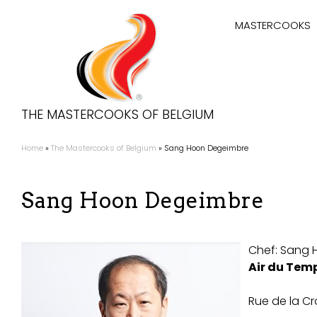
Overslaan
Hoofdnaviga
en
MASTERCOOKS
naar
de
inhoud
gaan
THE MASTERCOOKS OF BELGIUM
Home
The Mastercooks of Belgium
Sang Hoon Degeimbre
Kruimelpad
Sang Hoon Degeimbre
Chef:
Sang 
Air du Tem
Rue de la Cr