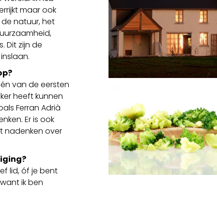
errijkt maar ook
, de natuur, het
 duurzaamheid,
Dit zijn de
inslaan.
 op?
 één van de eersten
jker heeft kunnen
oals Ferran Adrià
nken. Er is ook
et nadenken over
niging?
 lid, óf je bent
, want ik ben