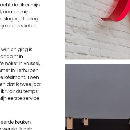
cht dat ik er mijn
, namen mijn
 slagerijafdeling
ijn ouders lieten
wijn en ging ik
mondain” in
fe noire” in Brussel,
corne” in Terhulpen.
rre Résimont. Toen
 en dat ik twee jaar
ik “L’air du temps”
ijn eerste service
ireerde keuken,
wereld. Ik heb