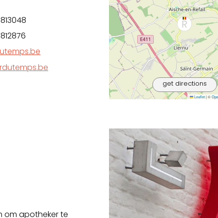
 813048
 812876
dutemps.be
irdutemps.be
get directions
Leaflet
|
©
Ope
en om apotheker te