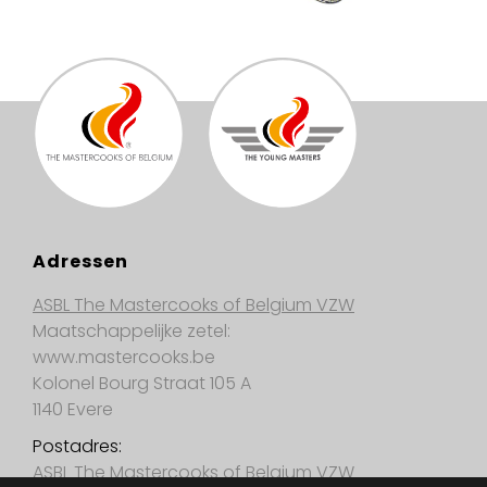
Adressen
ASBL The Mastercooks of Belgium VZW
Maatschappelijke zetel:
www.mastercooks.be
Kolonel Bourg Straat 105 A
1140 Evere
Postadres:
ASBL The Mastercooks of Belgium VZW