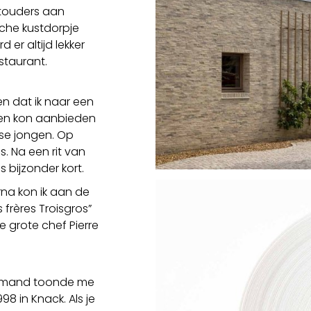
otouders aan
che kustdorpje
d er altijd lekker
staurant.
n dat ik naar een
en kon aanbieden
se jongen. Op
s. Na een rit van
 bijzonder kort.
arna kon ik aan de
 frères Troisgros”
e grote chef Pierre
 Iemand toonde me
98 in Knack. Als je