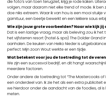
die foto’s van toen terugziet, krijg je rode kaken. Uit
volgen, maar daarom niet elke trend of mode. Ik ben z
doe niks extreem. Waar ik van hou is een mooi stukje v
garnituur, een beetje bewerkt en een lekkere saus erbij
Wie zijn jouw grote voorbeelden? Naar wie kijk jij
Dat is een lastige vraag, maar als beleving zou ik het
het vijfsterren resort (hotel & spa) The Dolder Grand in
aanhalen. De keuken van Heiko Nieder is uitgebalanc
perfect. Mijn zoon Wout werkte er een tijdje.
Wat betekent voor jou de toetreding tot de vere
We zijn een succesvol bedrijf, en dit hangt waarschijnli
meerdere factoren.
Onder andere de toetreding tot “The Mastercooks of B
een onderdeel van. Ik zie het als een extra publiciteit
we hierdoor onder de aandacht van de foodies, al is het
meten.