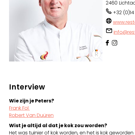
2460
Lichtaa
+32 (0)14
www.rest
info@res
Interview
Wie zijn je Peters?
Frank Fol
Robert Van Duüren
Wist je altijd al dat je kok zou worden?
Het was tuinier of kok worden, en het is kok geworde