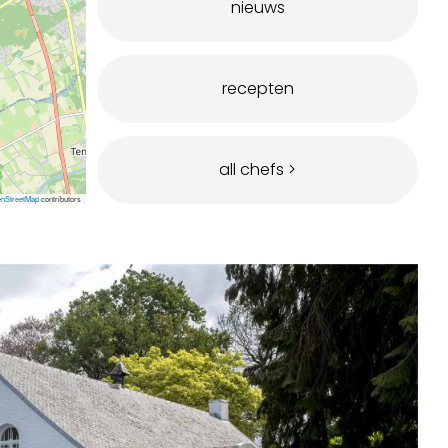
nieuws
recepten
all chefs >
nStreetMap
contributors