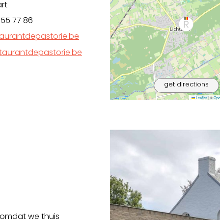
rt
 55 77 86
aurantdepastorie.be
taurantdepastorie.be
get directions
Leaflet
|
©
Ope
n omdat we thuis