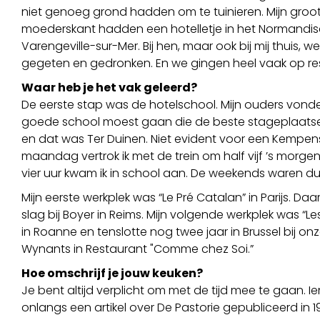
niet genoeg grond hadden om te tuinieren. Mijn gro
moederskant hadden een hotelletje in het Normandis
Varengeville-sur-Mer. Bij hen, maar ook bij mij thuis, wer
gegeten en gedronken. En we gingen heel vaak op re
Waar heb je het vak geleerd?
De eerste stap was de hotelschool. Mijn ouders vonde
goede school moest gaan die de beste stageplaats
en dat was Ter Duinen. Niet evident voor een Kempen
maandag vertrok ik met de trein om half vijf ’s morgen
vier uur kwam ik in school aan. De weekends waren dus
Mijn eerste werkplek was “Le Pré Catalan” in Parijs. Da
slag bij Boyer in Reims. Mijn volgende werkplek was “Les
in Roanne en tenslotte nog twee jaar in Brussel bij onz
Wynants in Restaurant "Comme chez Soi.”
Hoe omschrijf je jouw keuken?
Je bent altijd verplicht om met de tijd mee te gaan.
onlangs een artikel over De Pastorie gepubliceerd in 19