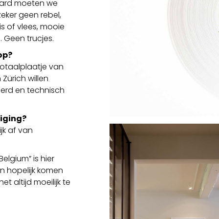
eraard moeten we
eker geen rebel,
is of vlees, mooie
. Geen trucjes.
 op?
 totaalplaatje van
 Zürich willen
eerd en technisch
niging?
jk af van
elgium” is hier
 en hopelijk komen
 altijd moeilijk te