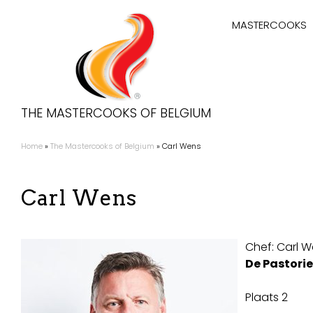
Overslaan
Hoofdnaviga
en
MASTERCOOKS
naar
de
inhoud
gaan
THE MASTERCOOKS OF BELGIUM
Home
The Mastercooks of Belgium
Carl Wens
Kruimelpad
Carl Wens
Chef:
Carl W
De Pastorie
Plaats 2