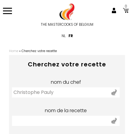
Aller
0
au
contenu
principal
THE MASTERCOOKS OF BELGIUM
Hoofdnavigatie
NL
FR
Home
Cherchez votre recette
Fil
d'Ariane
Cherchez votre recette
nom du chef
nom de la recette