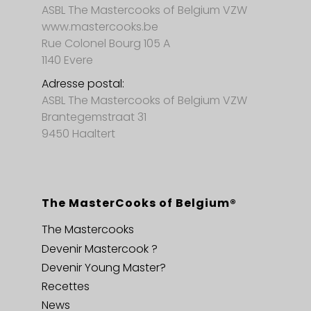
ASBL The Mastercooks of Belgium VZW
www.mastercooks.be
Rue Colonel Bourg 105 A
1140 Evere
Adresse postal:
ASBL The Mastercooks of Belgium VZW
Brantegemstraat 31
9450 Haaltert
The MasterCooks of Belgium®
The Mastercooks
Devenir Mastercook ?
Devenir Young Master?
Recettes
News