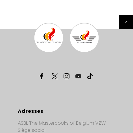
^
Adresses
ASBL The Mastercooks of Belgium VZW
Siège social: