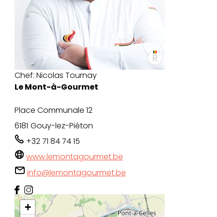
Chef:
Nicolas Tournay
Le Mont-à-Gourmet
Place Communale 12
6181
Gouy-lez-Piéton
+32 71 84 74 15
www.lemontagourmet.be
info@lemontagourmet.be
+