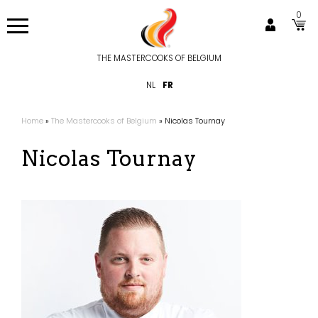
Aller
0
au
contenu
principal
THE MASTERCOOKS OF BELGIUM
Hoofdnavigatie
NL
FR
Home
The Mastercooks of Belgium
Nicolas Tournay
Fil
d'Ariane
Nicolas Tournay