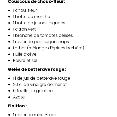
Couscous de choux-fleur:
1 chou-fleur
1 botte de menthe
1 botte de jeunes oignons
1 citron vert
1 branche de tomates cerises
1 ravier de pois sugar snaps
Lathor (mélange d’épices berbère)
Huile d’olive
Poivre et sel
Gelée de betterave rouge :
1 l de jus de betterave rouge
20 cl de vinaigre de merlot
6 feuille de gélatine
Azote
Finition :
1 ravier de micro-radis