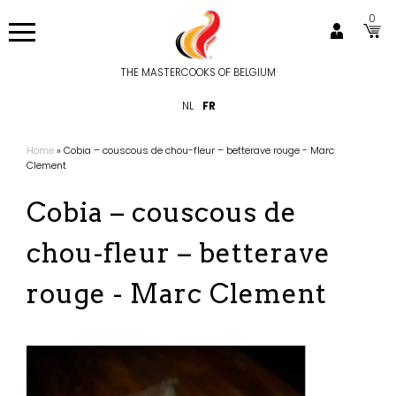
Aller
0
au
contenu
principal
THE MASTERCOOKS OF BELGIUM
Hoofdnavigatie
NL
FR
Home
Cobia – couscous de chou-fleur – betterave rouge - Marc
Fil
Clement
d'Ariane
Cobia – couscous de
chou-fleur – betterave
rouge - Marc Clement