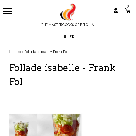
Aller
0
au
contenu
principal
THE MASTERCOOKS OF BELGIUM
Hoofdnavigatie
NL
FR
Home
Follade isabelle - Frank Fol
Fil
d'Ariane
Follade isabelle - Frank
Fol