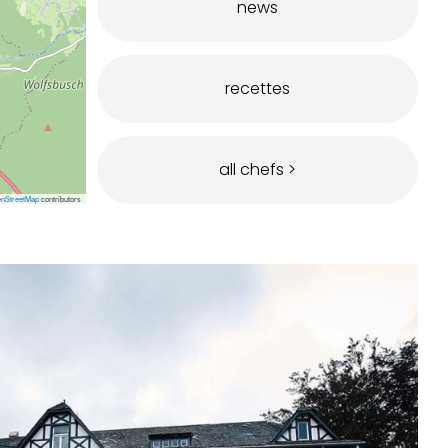
news
recettes
all chefs >
nStreetMap
contributors