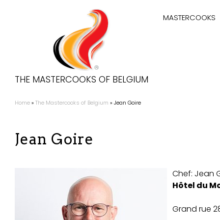
Aller
Hoofdnaviga
au
MASTERCOOKS
contenu
principal
THE MASTERCOOKS OF BELGIUM
Home
The Mastercooks of Belgium
Jean Goire
Fil
d'Ariane
Jean Goire
Chef:
Jean G
Hôtel du M
Grand rue 2