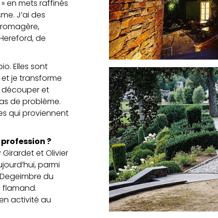
 » en mets raffinés
me. J’ai des
 fromagère,
Hereford, de
o. Elles sont
 et je transforme
r, découper et
pas de problème.
es qui proviennent
 profession ?
Girardet et Olivier
ujourd’hui, parmi
 Degeimbre du
 flamand.
en activité au