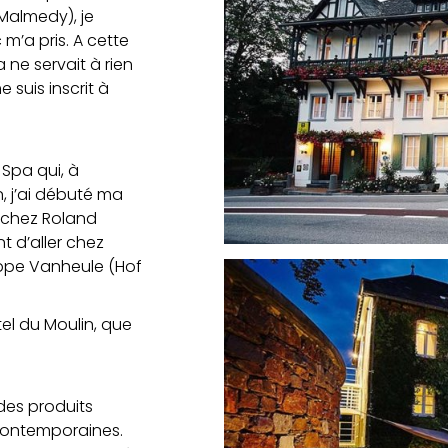
(Malmedy), je
 m’a pris. A cette
 ne servait à rien
 suis inscrit à
 Spa qui, à
, j’ai débuté ma
s chez Roland
t d’aller chez
lippe Vanheule (Hof
tel du Moulin, que
 des produits
contemporaines.