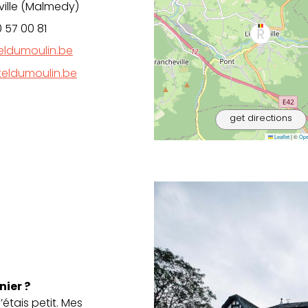
ville (Malmedy)
 57 00 81
ldumoulin.be
eldumoulin.be
get directions
Leaflet
|
©
Ope
nier ?
étais petit. Mes