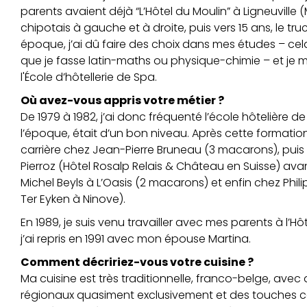
parents avaient déjà “L’Hôtel du Moulin” à Ligneuville 
chipotais à gauche et à droite, puis vers 15 ans, le truc
époque, j’ai dû faire des choix dans mes études – cela
que je fasse latin-maths ou physique-chimie – et je me
l'École d’hôtellerie de Spa.
Où avez-vous appris votre métier ?
De 1979 à 1982, j’ai donc fréquenté l’école hôtelière de
l’époque, était d’un bon niveau. Après cette formation
carrière chez Jean-Pierre Bruneau (3 macarons), pui
Pierroz (Hôtel Rosalp Relais & Château en Suisse) avan
Michel Beyls à L’Oasis (2 macarons) et enfin chez Phi
Ter Eyken à Ninove).
En 1989, je suis venu travailler avec mes parents à l’Hô
j’ai repris en 1991 avec mon épouse Martina.
Comment décririez-vous votre cuisine ?
Ma cuisine est très traditionnelle, franco-belge, avec
régionaux quasiment exclusivement et des touches 