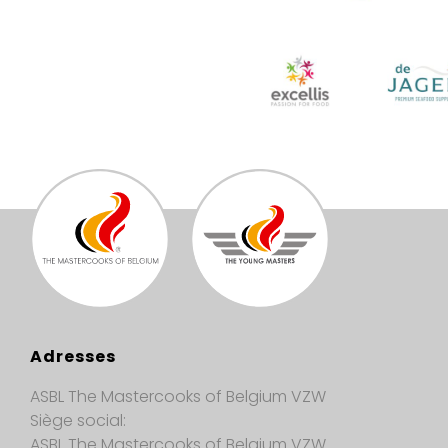
Adresses
ASBL The Mastercooks of Belgium VZW
Siège social:
ASBL The Mastercooks of Belgium VZW