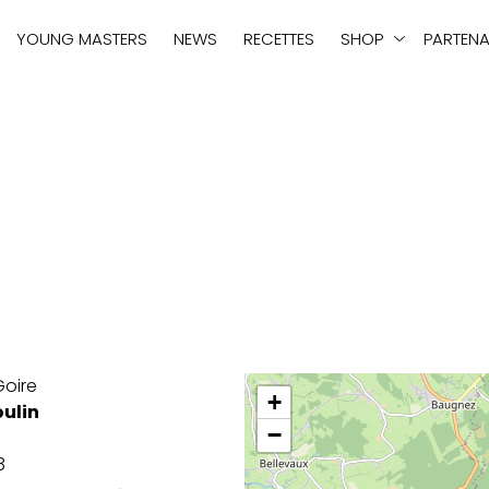
tie
YOUNG MASTERS
NEWS
RECETTES
SHOP
PARTENA
oire
+
oulin
−
8