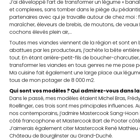
J’ai développé l’art de transformer un légume « banal
et complexes, sans tomber dans le piège du pédantis
partenaires avec qui je travaille autour de chez moi :
maraîcher, éleveurs de brebis, de moutons, de veaux 
cochons élevés plein air,…
Toutes mes viandes viennent de la région et sont en bi
abattues par les producteurs, j’achète la bête entière
tout. En étant arrière-petit-fils de boucher-charcutie
transformer les viandes en tous genres ne me pose 
Ma cuisine fait également une large place aux légum
tous de mon potager de 8 000 m2.
Qui sont vos modèles ? Qui admirez-vous dans la
Dans le passé, mes modèles étaient Michel Bras, Frédy 
Roellinger, ces trois sont mes principales influences. A
nos contemporains, j’admire Mastercook Sang-Hoon
côté francophone et Mastercook Bart de Pooter côté
J’aimerais également citer Mastercook René Mathieu 
Château de Bourglinster au Grand-Duché.