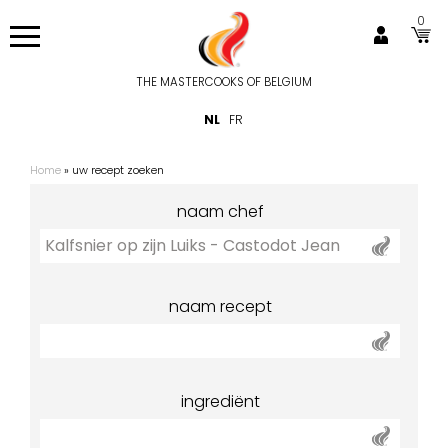
Overslaan
0
en
naar
de
THE MASTERCOOKS OF BELGIUM
Hoofdnavigatie
inhoud
NL
FR
gaan
Home
uw recept zoeken
Kruimelpad
naam chef
naam recept
ingrediënt